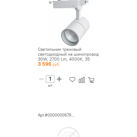
Светильник трековый
светодиодный на шинопровод
30W, 2700 Lm, 4000К, 35
3 596
град...
шт
Арт.#0000000679...