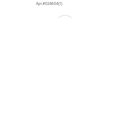
Арт.#024604(1)
Светильник LGD-ZEUS-4TR-
R67-10W Warm3000 (WH, 20-
60 deg, 230V) (ARL, IP20 М...
4 744
шт
Арт.#024602(1)