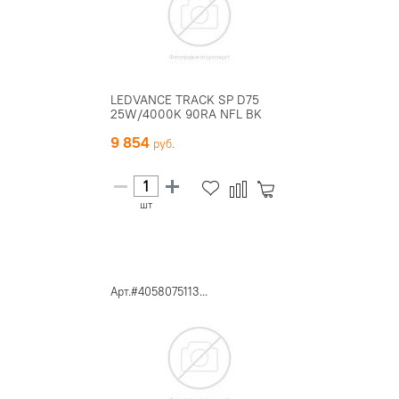
LEDVANCE TRACK SP D75
25W/4000K 90RA NFL BK
9 854
шт
Арт.#4058075113...