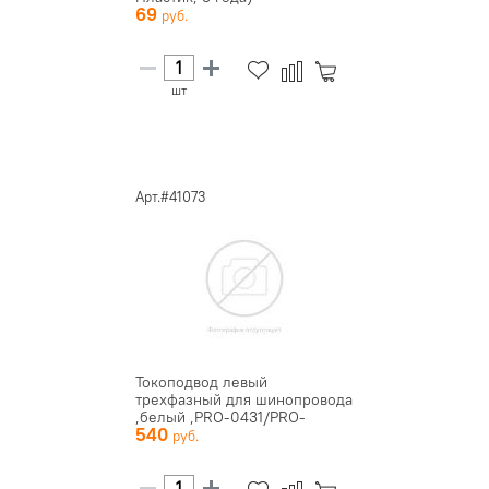
69
шт
Арт.#41073
Токоподвод левый
трехфазный для шинопровода
,белый ,PRO-0431/PRO-
540
043112-3-R...