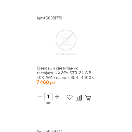
Арт.#Б0051776
Трековый светильник
трехфазный ЭРА STR-31-WB-
40K-W45 панель 45Вт 4000К
7 460
4000...
шт
Арт.#Б0051777