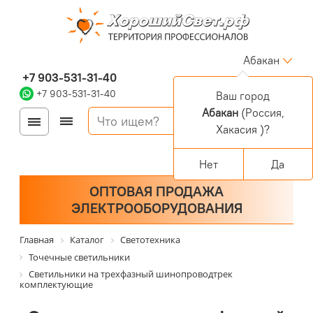
Абакан
+7 903-531-31-40
+7 903-531-31-40
Ваш город
Абакан
(Россия,
Войти
Регистрация
Хакасия )?
Корзина
0 позиций
Персональный раздел
Нет
Да
ОПТОВАЯ ПРОДАЖА
ЭЛЕКТРООБОРУДОВАНИЯ
Главная
Каталог
Светотехника
Точечные светильники
Светильники на трехфазный шинопроводтрек
комплектующие