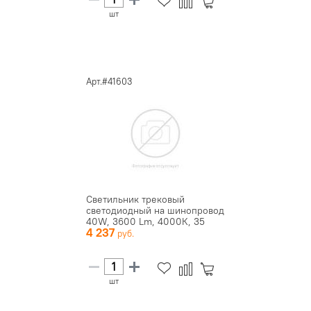
шт
Арт.#41603
Светильник трековый
светодиодный на шинопровод
40W, 3600 Lm, 4000К, 35
4 237
град...
шт