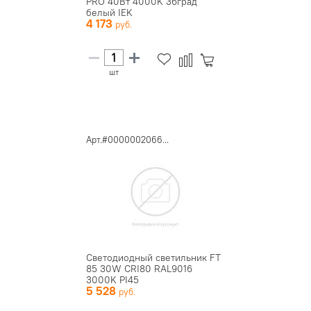
PRO 40Вт 4000K 36град
белый IEK
4 173
шт
Арт.#0000002066...
Светодиодный светильник FT
85 30W CRI80 RAL9016
3000K PI45
5 528