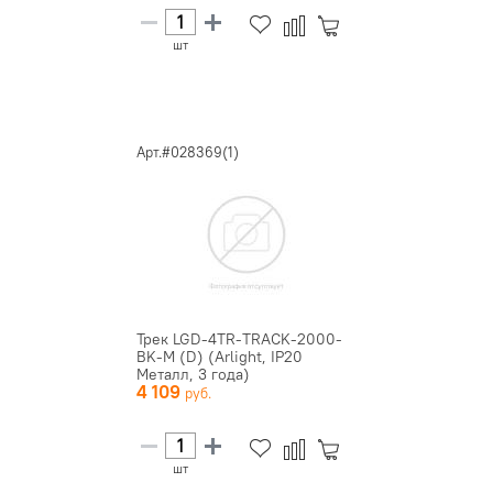
шт
Арт.#028369(1)
Трек LGD-4TR-TRACK-2000-
BK-M (D) (Arlight, IP20
Металл, 3 года)
4 109
шт