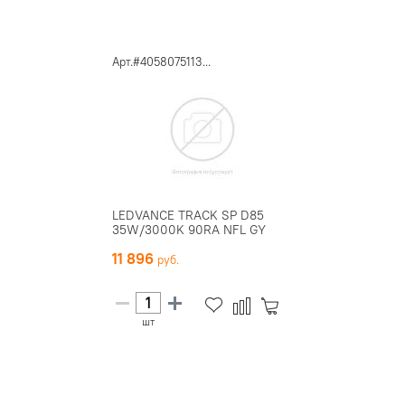
Арт.#4058075113...
LEDVANCE TRACK SP D85
35W/3000K 90RA NFL GY
11 896
шт