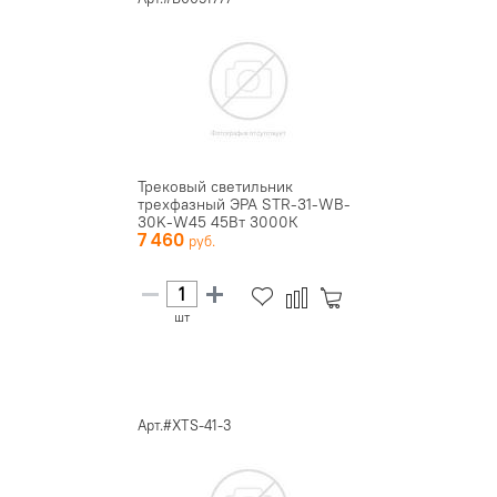
Трековый светильник
трехфазный ЭРА STR-31-WB-
30K-W45 45Вт 3000К
7 460
4000Лм белы...
шт
Арт.#XTS-41-3