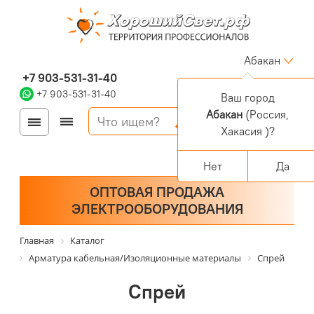
Абакан
+7 903-531-31-40
+7 903-531-31-40
Ваш город
Абакан
(Россия,
Войти
Регистрация
Корзина
Хакасия )?
0 позиций
Персональный раздел
Нет
Да
ОПТОВАЯ ПРОДАЖА
ЭЛЕКТРООБОРУДОВАНИЯ
Главная
Каталог
Арматура кабельная/Изоляционные материалы
Спрей
Спрей