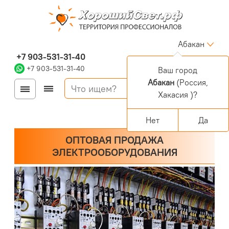
Абакан
+7 903-531-31-40
+7 903-531-31-40
Ваш город
Абакан
(Россия,
Войти
Регистрация
Хакасия )?
Корзина
0 позиций
Персональный раздел
Нет
Да
ОПТОВАЯ ПРОДАЖА
ЭЛЕКТРООБОРУДОВАНИЯ
Потолок со светильниками armstrong jpg