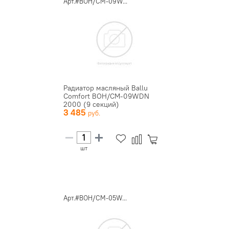
Арт.#BOH/CM-09W...
Радиатор масляный Ballu
Comfort BOH/CM-09WDN
2000 (9 секций)
3 485
шт
Арт.#BOH/CM-05W...