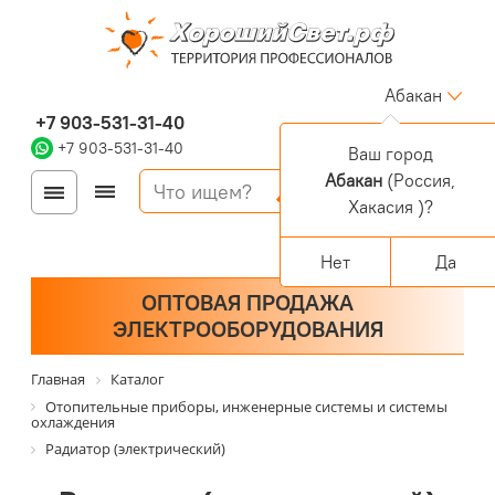
Абакан
+7 903-531-31-40
+7 903-531-31-40
Ваш город
Абакан
(Россия,
Войти
Регистрация
Корзина
Хакасия )?
0 позиций
Персональный раздел
Нет
Да
ОПТОВАЯ ПРОДАЖА
ЭЛЕКТРООБОРУДОВАНИЯ
Главная
Каталог
Отопительные приборы, инженерные системы и системы
охлаждения
Радиатор (электрический)