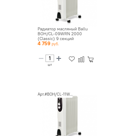
Радиатор масляный Ballu
BOH/CL-09WRN 2000
(Classic) 9 секций
4 759
шт
Арт.#BOH/CL-11W...