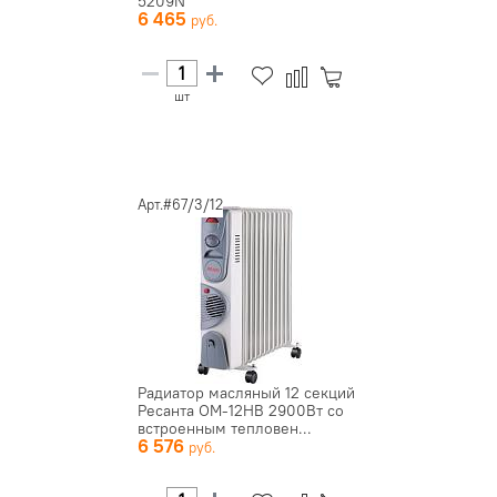
5209N
6 465
шт
Арт.#67/3/12
Радиатор масляный 12 секций
Ресанта ОМ-12НВ 2900Вт со
встроенным тепловен...
6 576