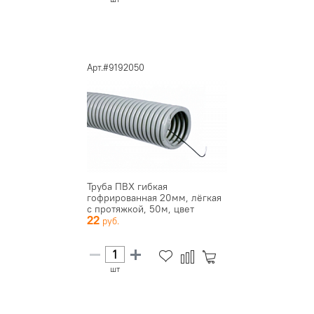
Арт.#9192050
Труба ПВХ гибкая
гофрированная 20мм, лёгкая
с протяжкой, 50м, цвет
22
серый, D...
шт