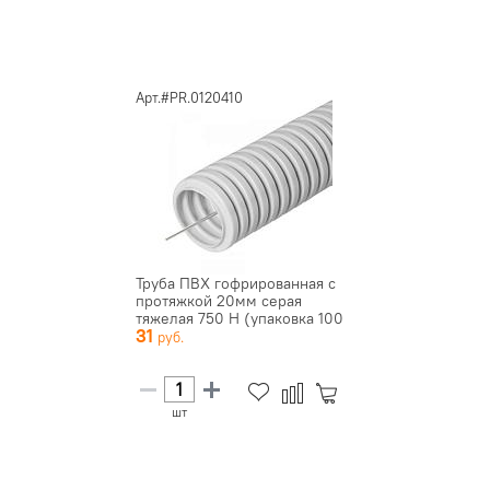
Арт.#PR.0120410
Труба ПВХ гофрированная с
протяжкой 20мм серая
тяжелая 750 Н (упаковка 100
31
...
шт