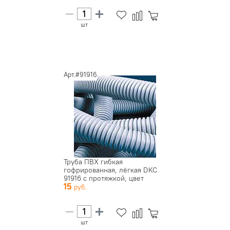
шт
Арт.#91916
Труба ПВХ гибкая
гофрированная, лёгкая DKC
91916 с протяжкой, цвет
15
серый, д...
шт