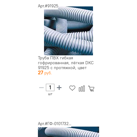
Арт.#91925
Труба ПВХ гибкая
гофрированная, лёгкая DKC
91925 с протяжкой, цвет
27
серый, д...
шт
Арт.#ГФ-0101732...