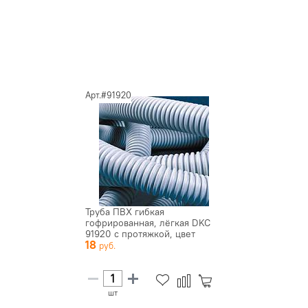
Арт.#91920
Труба ПВХ гибкая
гофрированная, лёгкая DKC
91920 с протяжкой, цвет
18
серый, д...
шт