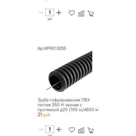
шт
Арт.#PR01.0055
Труба гофрированная ПВХ
легкая 350 Н черная с
протяжкой д20 (100 м/4800 м
21
у...
шт