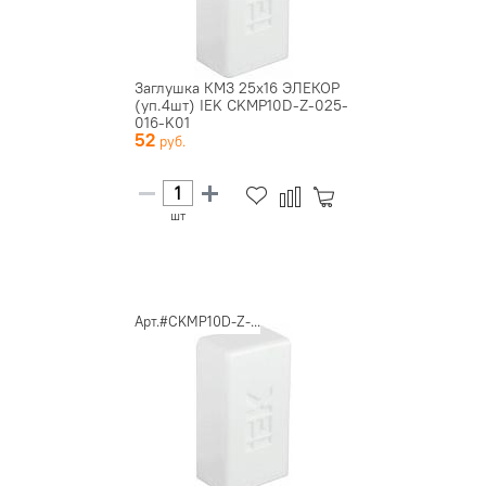
Заглушка КМЗ 25х16 ЭЛЕКОР
(уп.4шт) IEK CKMP10D-Z-025-
016-K01
52
шт
Арт.#CKMP10D-Z-...