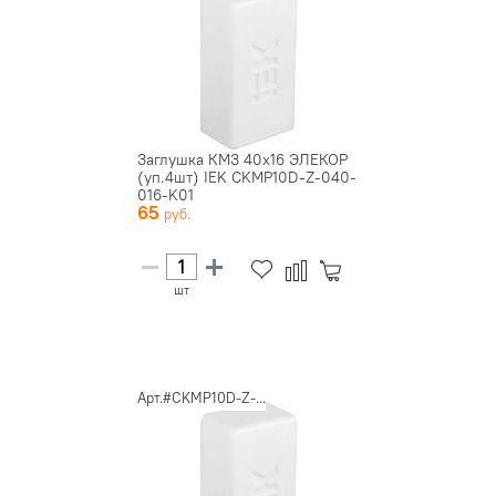
Заглушка КМЗ 40х16 ЭЛЕКОР
(уп.4шт) IEK CKMP10D-Z-040-
016-K01
65
шт
Арт.#CKMP10D-Z-...