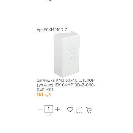
шт
Арт.#CKMP10D-Z-...
Заглушка КМЗ 60х40 ЭЛЕКОР
(уп.4шт) IEK CKMP10D-Z-060-
040-K01
151
шт