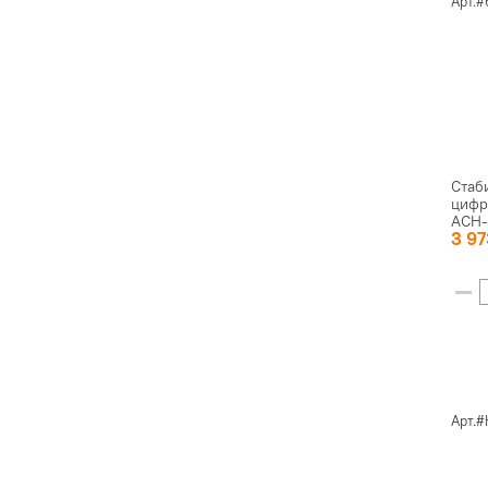
Арт.#
Стаб
цифр
АСН-
3 9
Арт.