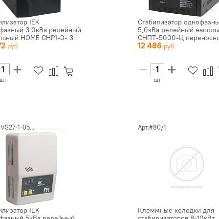
илизатор IEK
Стабилизатор однофазн
фазный 3,0кВа релейный
5,0кВа релейный напол
льный HOME СНР1-0- 3
СНПТ-5000-Ц переносно
72
12 486
ц...
шт
шт
IVS27-1-05...
Арт.#80/1
илизатор IEK
Клеммные колодки для
фазный 5кВа релейный
стабилизаторов 8-10кВт