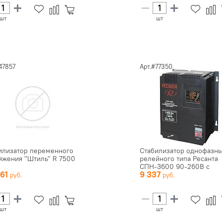
шт
шт
47857
Арт.#77350
илизатор переменного
Стабилизатор однофазн
яжения "Штиль" R 7500
релейного типа Ресанта
СПН-3600 90-260В с
361
9 337
цифровой ...
шт
шт