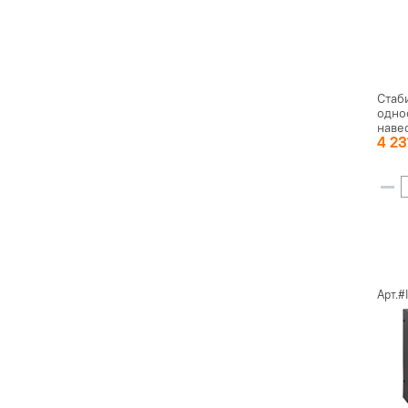
Стаб
одно
наве
4 2
Арт.#