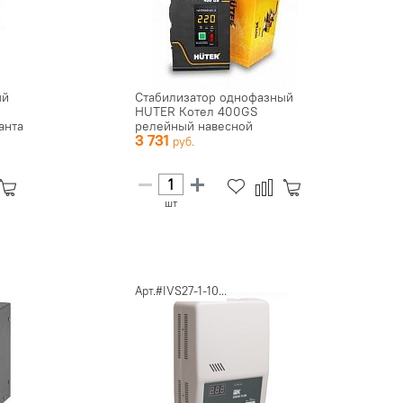
ый
Стабилизатор однофазный
HUTER Котел 400GS
анта
релейный навесной
3 731
шт
Арт.#IVS27-1-10...