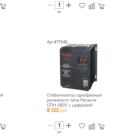
шт
Арт.#77349
ый
Стабилизатор однофазный
релейного типа Ресанта
СПН-1800 с цифровой
8 122
индикаци...
шт