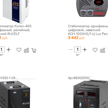
илизатор Котел-400
Стабилизатор однофазн
фазный, релейный,
цифровой, навесной
сной RUCELF
АСН-1000Н2/1-Ц Lux Рес
31
3 442
шт
шт
IVS20-1-03...
Арт.#Б0020162