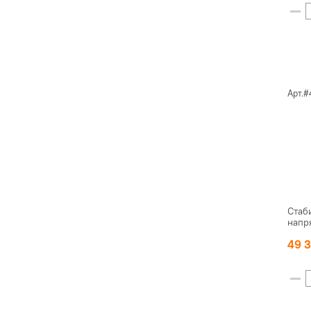
Арт.#
Стаб
напр
49 