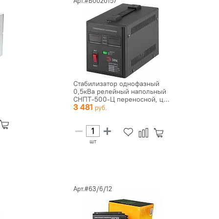
Арт.#Б0020157
Стабилизатор однофазный
0,5кВа релейный напольный
СНПТ-500-Ц переносной, ц...
3 481
шт
Арт.#63/6/12