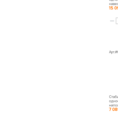
наве
15 
Арт.#
Стаб
одно
напо
7 0