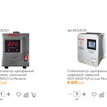
63/6/1
Арт.#63/6/16
илизатор однофазный
Стабилизатор однофазн
овой, напольный
цифровой, навесной
500/1-Ц Ресанта
АСН-5000 Н/1-Ц Lux Рес
3
8 423
шт
шт