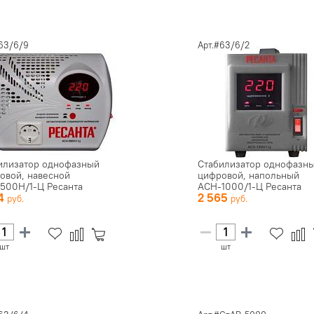
#63/6/9
Арт.#63/6/2
илизатор однофазный
Стабилизатор однофазн
овой, навесной
цифровой, напольный
500Н/1-Ц Ресанта
АСН-1000/1-Ц Ресанта
34
2 565
шт
шт