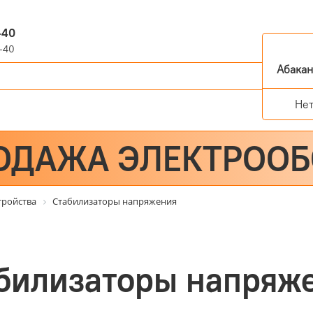
-40
-40
Абака
Не
ОДАЖА ЭЛЕКТРОО
тройства
Стабилизаторы напряжения
билизаторы напряж