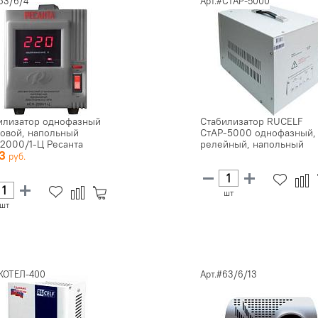
63/6/4
Арт.#СтАР-5000
илизатор однофазный
Стабилизатор RUCELF
овой, напольный
СтАР-5000 однофазный,
2000/1-Ц Ресанта
релейный, напольный
73
шт
шт
#КОТЕЛ-400
Арт.#63/6/13