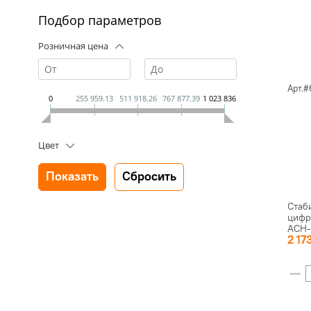
Подбор параметров
Розничная цена
Арт.#
0
255 959.13
511 918.26
767 877.39
1 023 836.52
Цвет
Стаб
цифр
АСН-
2 17