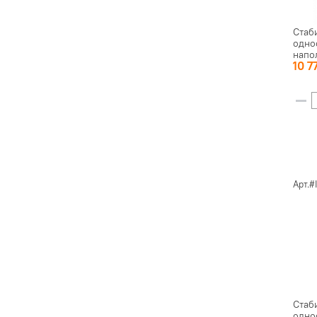
Стаб
одно
напо
10 7
кВА
Арт.#
Стаб
одно