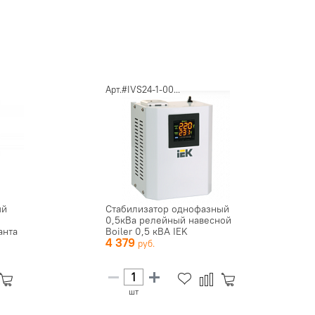
Арт.#IVS24-1-00...
ый
Стабилизатор однофазный
0,5кВа релейный навесной
анта
Boiler 0,5 кВА IEK
4 379
шт