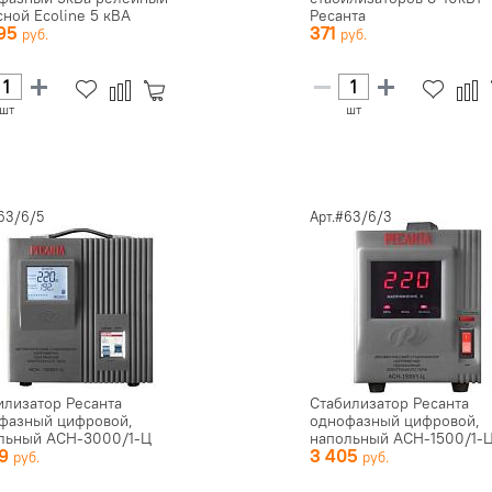
сной Ecoline 5 кВА
Ресанта
095
371
шт
шт
63/6/5
Арт.#63/6/3
илизатор Ресанта
Стабилизатор Ресанта
фазный цифровой,
однофазный цифровой,
льный АСН-3000/1-Ц
напольный АСН-1500/1-
89
3 405