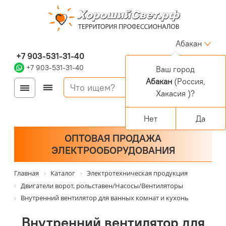
Абакан
+7 903-531-31-40
+7 903-531-31-40
Ваш город
Абакан
(Россия,
Войти
Регистрация
Хакасия )?
Корзина
0 позиций
Персональный раздел
Нет
Да
ОПТОВАЯ ПРОДАЖА
ЭЛЕКТРООБОРУДОВАНИЯ
Главная
Каталог
Электротехническая продукция
Двигатели ворот, рольставен/Насосы/Вентиляторы
Внутренний вентилятор для ванных комнат и кухонь
Внутренний вентилятор для