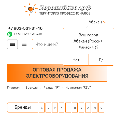
Абакан
+7 903-531-31-40
+7 903-531-31-40
Ваш город
Абакан
(Россия,
Войти
Регистрация
Хакасия )?
Корзина
0 позиций
Персональный раздел
Нет
Да
ОПТОВАЯ ПРОДАЖА
ЭЛЕКТРООБОРУДОВАНИЯ
Главная
Бренды
Раздел "R"
Компания "RSV"
Бренды
G
L
M
N
P
R
V
А
Л
С