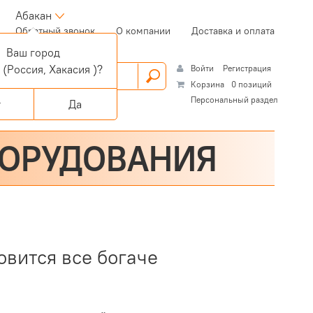
Абакан
(current)
Обратный звонок
О компании
Доставка и оплата
Ваш город
н
(Россия, Хакасия )?
Войти
Регистрация
Корзина
0 позиций
Персональный раздел
т
Да
БОРУДОВАНИЯ
овится все богаче