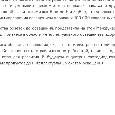
вет и уменьшить дискомфорт в подвалах, палатах и ​​дру
дной связи, такими как Bluetooth и ZigBee, что упрощае
мы управления освещением площадью 100 000 квадратных ме
дства розеток до освещения, представила на этой Междун
ля бизнеса в области интеллектуального освещения и здор
ого общества освещения, сказал, что индустрия светодиод
 Сочетание света и различных потребностей, таких как здо
ранство для развития. В будущем индустрия светодиодног
ных продуктов до интеллектуальных систем освещения.