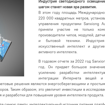
Индустрия светодиодного освещени
шагом станет новая эра развития.
В этом году площадь Международно
220 000 квадратных метров, установ
управления продуктами Sanxiong Au
приняли участие не только ком
производители чипов, модулей, датчи
и бытовой техники. Индустрия
искусственный интеллект и другие
активного интеллекта.
В годовом отчете за 2022 год Sanxio
год. Он придает большое значение
усилению разработки интеллекту
интеграции Интернета вещей и 
ветовые решения являются энергосберегающими и простыми
оров. Таким образом, это увеличит инвестиции в исследова
 и разработки для повышения уровня интеллекта продукта.
тила синюю лампу, интеллектуальный источник питания плат