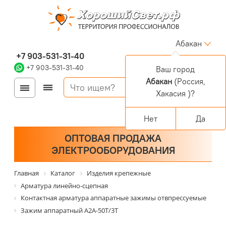
Абакан
+7 903-531-31-40
+7 903-531-31-40
Ваш город
Абакан
(Россия,
Войти
Регистрация
Хакасия )?
Корзина
0 позиций
Персональный раздел
Нет
Да
ОПТОВАЯ ПРОДАЖА
ЭЛЕКТРООБОРУДОВАНИЯ
Главная
Каталог
Изделия крепежные
Арматура линейно-сцепная
Контактная арматура аппаратные зажимы отвпрессуемые
Зажим аппаратный А2А-50Т/3Т