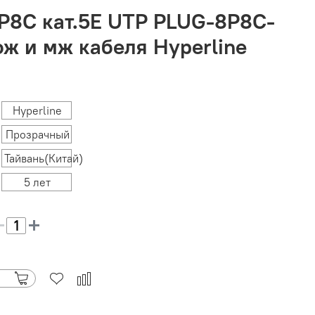
P8C кат.5E UTP PLUG-8P8C-
ож и мж кабеля Hyperline
Hyperline
Прозрачный
Тайвань(Китай)
5 лет