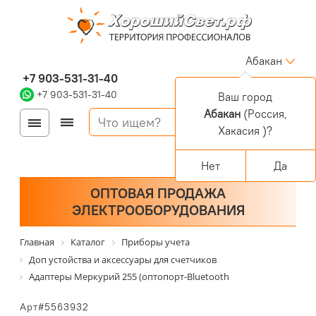
Абакан
+7 903-531-31-40
+7 903-531-31-40
Ваш город
Абакан
(Россия,
Войти
Регистрация
Хакасия )?
Корзина
0 позиций
Персональный раздел
Нет
Да
ОПТОВАЯ ПРОДАЖА
ЭЛЕКТРООБОРУДОВАНИЯ
Главная
Каталог
Приборы учета
Доп устойства и аксессуары для счетчиков
Адаптеры Меркурий 255 (оптопорт-Bluetooth
Арт#5563932