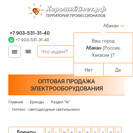
Абакан
+7 903-531-31-40
+7 903-531-31-40
Ваш город
Абакан
(Россия,
Войти
Регистрация
Хакасия )?
Корзина
0 позиций
Персональный раздел
Нет
Да
ОПТОВАЯ ПРОДАЖА
ЭЛЕКТРООБОРУДОВАНИЯ
Главная
Бренды
Раздел "N"
Нитеос - светодиодные светильники
Бренды
G
L
M
N
P
R
V
А
Л
С