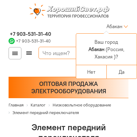
Абакан
+7 903-531-31-40
+7 903-531-31-40
Ваш город
Абакан
(Россия,
Войти
Регистрация
Хакасия )?
Корзина
0 позиций
Персональный раздел
Нет
Да
ОПТОВАЯ ПРОДАЖА
ЭЛЕКТРООБОРУДОВАНИЯ
Главная
Каталог
Низковольтное оборудование
Элемент передний переключателя
Элемент передний